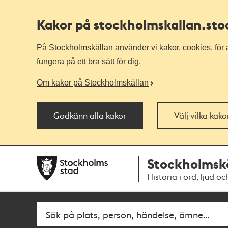
Kakor på stockholmskallan
.st
På Stockholmskällan använder vi kakor, cookies, för a
fungera på ett bra sätt för dig.
Om kakor på Stockholmskällan
Godkänn alla kakor
Välj vilka kak
Till
Till
Stockholmsk
navigationen
huvudinnehållet
Historia i ord, ljud oc
Sök
Fritextsök