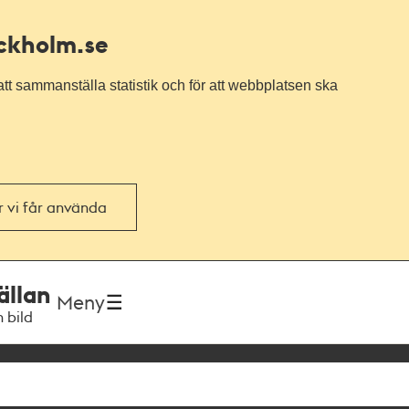
ockholm.se
tt sammanställa statistik och för att webbplatsen ska
or vi får använda
ällan
Meny
h bild