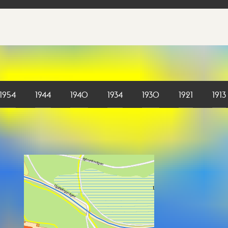
1954
1944
1940
1934
1930
1921
1913