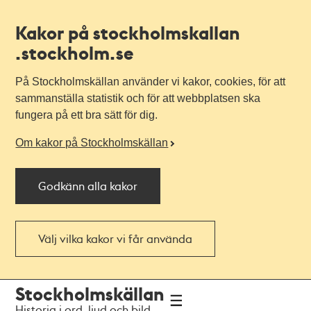
Kakor på stockholmskallan
.stockholm.se
På Stockholmskällan använder vi kakor, cookies, för att
sammanställa statistik och för att webbplatsen ska
fungera på ett bra sätt för dig.
Om kakor på Stockholmskällan
Godkänn alla kakor
Välj vilka kakor vi får använda
Till
Till
Stockholmskällan
navigationen
huvudinnehållet
Historia i ord, ljud och bild