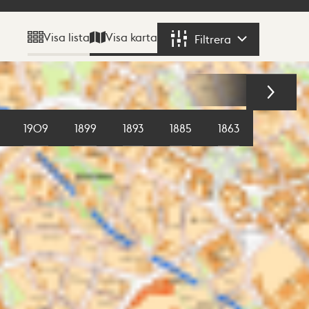
Visa karta
Visa lista
Filtrera
Filtrera
1909
1899
1893
1885
1863
1855