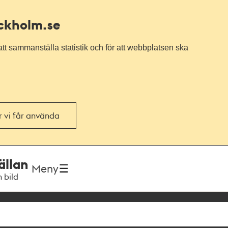
ockholm.se
tt sammanställa statistik och för att webbplatsen ska
or vi får använda
ällan
Meny
h bild