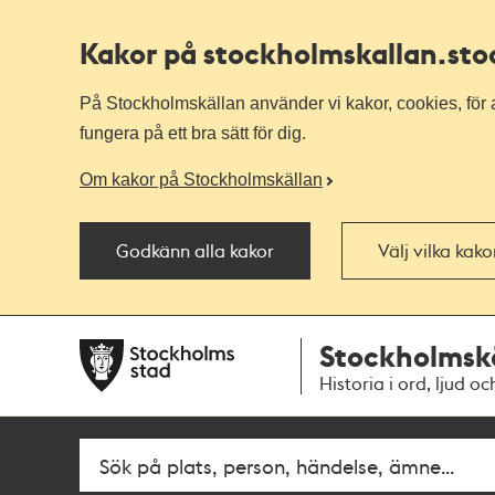
Kakor på stockholmskallan
.st
På Stockholmskällan använder vi kakor, cookies, för a
fungera på ett bra sätt för dig.
Om kakor på Stockholmskällan
Godkänn alla kakor
Välj vilka kak
Till
Till
Stockholmsk
navigationen
huvudinnehållet
Historia i ord, ljud oc
Sök
Fritextsök