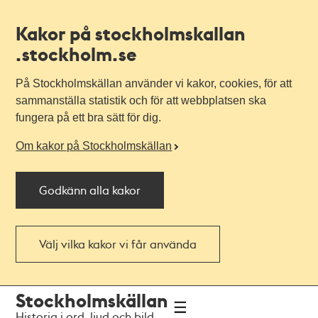
Kakor på stockholmskallan
.stockholm.se
På Stockholmskällan använder vi kakor, cookies, för att
sammanställa statistik och för att webbplatsen ska
fungera på ett bra sätt för dig.
Om kakor på Stockholmskällan
Godkänn alla kakor
Välj vilka kakor vi får använda
Till
Till
Stockholmskällan
navigationen
huvudinnehållet
Historia i ord, ljud och bild