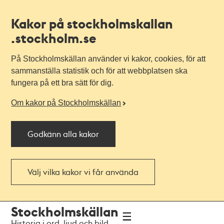
Kakor på stockholmskallan
.stockholm.se
På Stockholmskällan använder vi kakor, cookies, för att
sammanställa statistik och för att webbplatsen ska
fungera på ett bra sätt för dig.
Om kakor på Stockholmskällan
Godkänn alla kakor
Välj vilka kakor vi får använda
Till
Till
Stockholmskällan
navigationen
huvudinnehållet
Historia i ord, ljud och bild