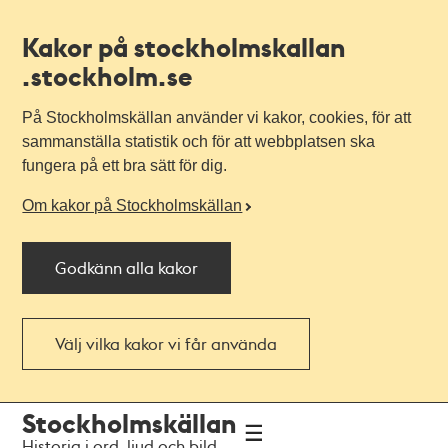
Kakor på stockholmskallan
.stockholm.se
På Stockholmskällan använder vi kakor, cookies, för att
sammanställa statistik och för att webbplatsen ska
fungera på ett bra sätt för dig.
Om kakor på Stockholmskällan
Godkänn alla kakor
Välj vilka kakor vi får använda
Till
Till
Stockholmskällan
navigationen
huvudinnehållet
Historia i ord, ljud och bild