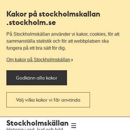
Kakor på stockholmskallan
.stockholm.se
På Stockholmskällan använder vi kakor, cookies, för att
sammanställa statistik och för att webbplatsen ska
fungera på ett bra sätt för dig.
Om kakor på Stockholmskällan
Godkänn alla kakor
Välj vilka kakor vi får använda
Till
Till
Stockholmskällan
navigationen
huvudinnehållet
Historia i ord, ljud och bild