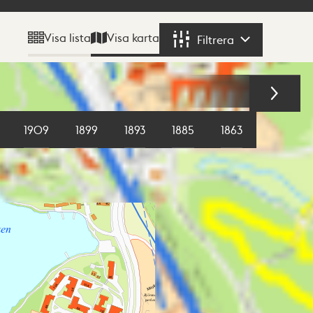
Visa karta
Visa lista
Filtrera
Filtrera
1909
1899
1893
1885
1863
1855