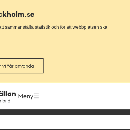
ockholm.se
tt sammanställa statistik och för att webbplatsen ska
or vi får använda
ällan
Meny
h bild