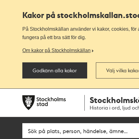
Kakor på stockholmskallan
.st
På Stockholmskällan använder vi kakor, cookies, för a
fungera på ett bra sätt för dig.
Om kakor på Stockholmskällan
Godkänn alla kakor
Välj vilka kak
Till
Till
Stockholmsk
navigationen
huvudinnehållet
Historia i ord, ljud oc
Sök
Fritextsök