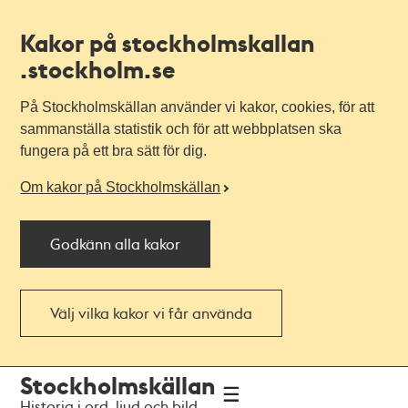
Kakor på stockholmskallan
.stockholm.se
På Stockholmskällan använder vi kakor, cookies, för att
sammanställa statistik och för att webbplatsen ska
fungera på ett bra sätt för dig.
Om kakor på Stockholmskällan
Godkänn alla kakor
Välj vilka kakor vi får använda
Till
Till
Stockholmskällan
navigationen
huvudinnehållet
Historia i ord, ljud och bild