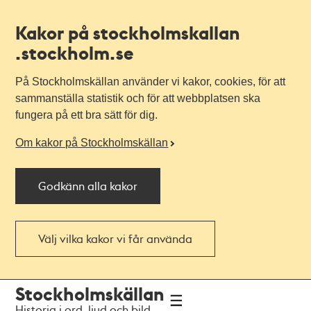
Kakor på stockholmskallan
.stockholm.se
På Stockholmskällan använder vi kakor, cookies, för att
sammanställa statistik och för att webbplatsen ska
fungera på ett bra sätt för dig.
Om kakor på Stockholmskällan
Godkänn alla kakor
Välj vilka kakor vi får använda
Till
Till
Stockholmskällan
navigationen
huvudinnehållet
Historia i ord, ljud och bild