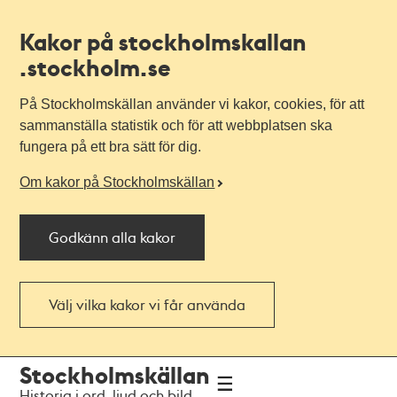
Kakor på stockholmskallan
.stockholm.se
På Stockholmskällan använder vi kakor, cookies, för att
sammanställa statistik och för att webbplatsen ska
fungera på ett bra sätt för dig.
Om kakor på Stockholmskällan
Godkänn alla kakor
Välj vilka kakor vi får använda
Till
Till
Stockholmskällan
navigationen
huvudinnehållet
Historia i ord, ljud och bild