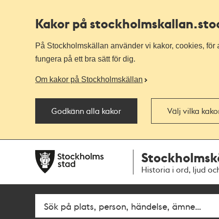
Kakor på stockholmskallan
.st
På Stockholmskällan använder vi kakor, cookies, för a
fungera på ett bra sätt för dig.
Om kakor på Stockholmskällan
Godkänn alla kakor
Välj vilka kak
Till
Till
Stockholmsk
navigationen
huvudinnehållet
Historia i ord, ljud oc
Sök
Fritextsök