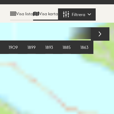
Visa karta
Visa lista
Filtrera
Filtrera
1909
1899
1893
1885
1863
1855