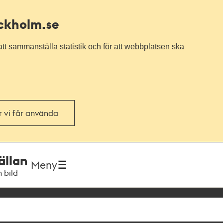
ockholm.se
tt sammanställa statistik och för att webbplatsen ska
or vi får använda
ällan
Meny
h bild