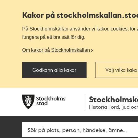
Kakor på stockholmskallan
.st
På Stockholmskällan använder vi kakor, cookies, för a
fungera på ett bra sätt för dig.
Om kakor på Stockholmskällan
Godkänn alla kakor
Välj vilka kak
Till
Till
Stockholmsk
navigationen
huvudinnehållet
Historia i ord, ljud oc
Sök
Fritextsök