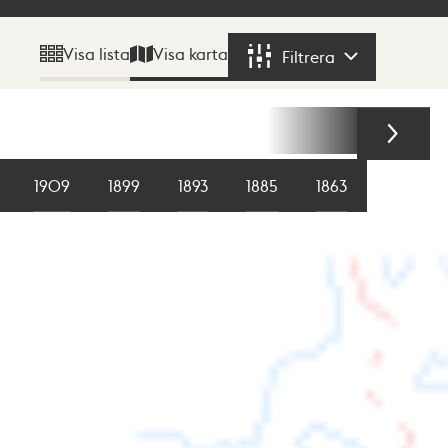
Visa karta
Visa lista
Filtrera
Filtrera
1909
1899
1893
1885
1863
1855