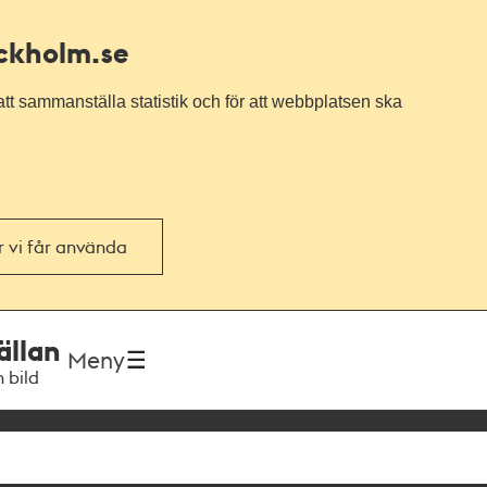
ockholm.se
tt sammanställa statistik och för att webbplatsen ska
or vi får använda
ällan
Meny
h bild