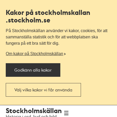
Kakor på stockholmskallan
.stockholm.se
På Stockholmskällan använder vi kakor, cookies, för att
sammanställa statistik och för att webbplatsen ska
fungera på ett bra sätt för dig.
Om kakor på Stockholmskällan
Godkänn alla kakor
Välj vilka kakor vi får använda
Till
Till
Stockholmskällan
navigationen
huvudinnehållet
Historia i ord, ljud och bild