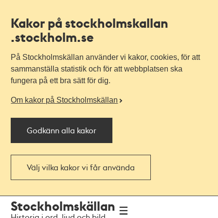
Kakor på stockholmskallan
.stockholm.se
På Stockholmskällan använder vi kakor, cookies, för att
sammanställa statistik och för att webbplatsen ska
fungera på ett bra sätt för dig.
Om kakor på Stockholmskällan
Godkänn alla kakor
Välj vilka kakor vi får använda
Till
Till
Stockholmskällan
navigationen
huvudinnehållet
Historia i ord, ljud och bild