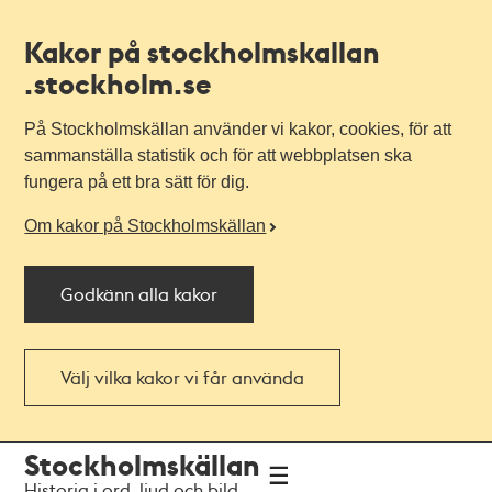
Kakor på stockholmskallan
.stockholm.se
På Stockholmskällan använder vi kakor, cookies, för att
sammanställa statistik och för att webbplatsen ska
fungera på ett bra sätt för dig.
Om kakor på Stockholmskällan
Godkänn alla kakor
Välj vilka kakor vi får använda
Till
Till
Stockholmskällan
navigationen
huvudinnehållet
Historia i ord, ljud och bild