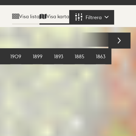
Visa karta
Visa lista
Filtrera
Filtrera
1909
1899
1893
1885
1863
1855