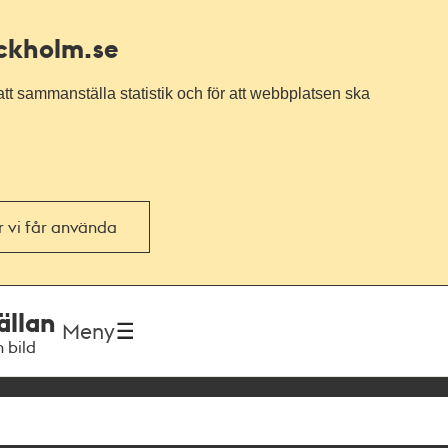
ockholm.se
tt sammanställa statistik och för att webbplatsen ska
or vi får använda
ällan
Meny
h bild