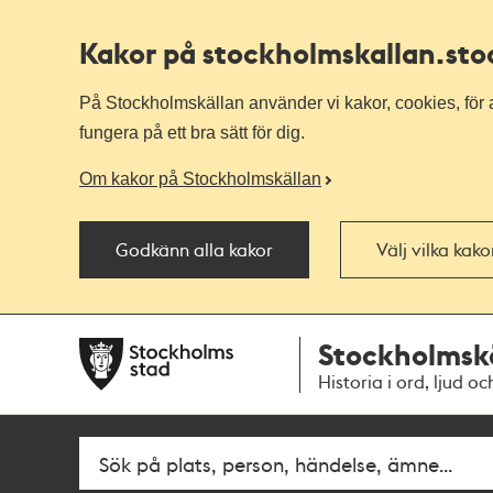
Kakor på stockholmskallan
.st
På Stockholmskällan använder vi kakor, cookies, för a
fungera på ett bra sätt för dig.
Om kakor på Stockholmskällan
Godkänn alla kakor
Välj vilka kak
Till
Till
Stockholmsk
navigationen
huvudinnehållet
Historia i ord, ljud oc
Sök
Fritextsök