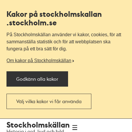
Kakor på stockholmskallan
.stockholm.se
På Stockholmskällan använder vi kakor, cookies, för att
sammanställa statistik och för att webbplatsen ska
fungera på ett bra sätt för dig.
Om kakor på Stockholmskällan
Godkänn alla kakor
Välj vilka kakor vi får använda
Till
Till
Stockholmskällan
navigationen
huvudinnehållet
Historia i ord, ljud och bild