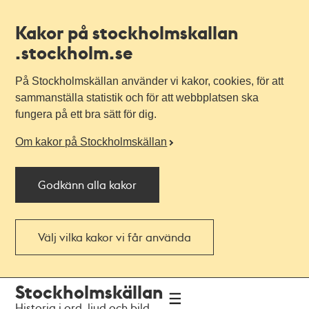
Kakor på stockholmskallan
.stockholm.se
På Stockholmskällan använder vi kakor, cookies, för att
sammanställa statistik och för att webbplatsen ska
fungera på ett bra sätt för dig.
Om kakor på Stockholmskällan
Godkänn alla kakor
Välj vilka kakor vi får använda
Till
Till
Stockholmskällan
navigationen
huvudinnehållet
Historia i ord, ljud och bild