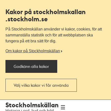
Kakor på stockholmskallan
.stockholm.se
På Stockholmskällan använder vi kakor, cookies, för att
sammanställa statistik och för att webbplatsen ska
fungera på ett bra sätt för dig.
Om kakor på Stockholmskällan
Godkänn alla kakor
Välj vilka kakor vi får använda
Till
Till
Stockholmskällan
navigationen
huvudinnehållet
Historia i ord, ljud och bild