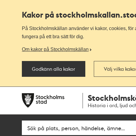
Kakor på stockholmskallan
.st
På Stockholmskällan använder vi kakor, cookies, för a
fungera på ett bra sätt för dig.
Om kakor på Stockholmskällan
Godkänn alla kakor
Välj vilka kak
Till
Till
Stockholmsk
navigationen
huvudinnehållet
Historia i ord, ljud oc
Sök
Fritextsök