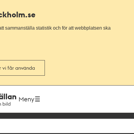
ockholm.se
tt sammanställa statistik och för att webbplatsen ska
or vi får använda
ällan
Meny
h bild