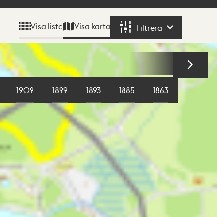
Visa karta
Visa lista
Filtrera
Filtrera
1909
1899
1893
1885
1863
1855