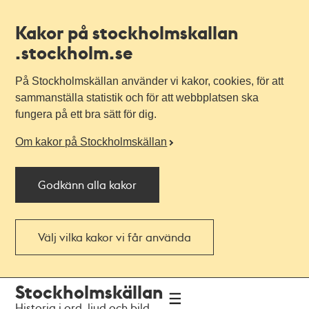
Kakor på stockholmskallan
.stockholm.se
På Stockholmskällan använder vi kakor, cookies, för att
sammanställa statistik och för att webbplatsen ska
fungera på ett bra sätt för dig.
Om kakor på Stockholmskällan
Godkänn alla kakor
Välj vilka kakor vi får använda
Till
Till
Stockholmskällan
navigationen
huvudinnehållet
Historia i ord, ljud och bild