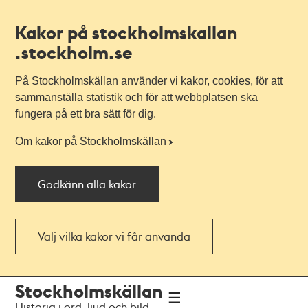
Kakor på stockholmskallan
.stockholm.se
På Stockholmskällan använder vi kakor, cookies, för att
sammanställa statistik och för att webbplatsen ska
fungera på ett bra sätt för dig.
Om kakor på Stockholmskällan
Godkänn alla kakor
Välj vilka kakor vi får använda
Till
Till
Stockholmskällan
navigationen
huvudinnehållet
Historia i ord, ljud och bild