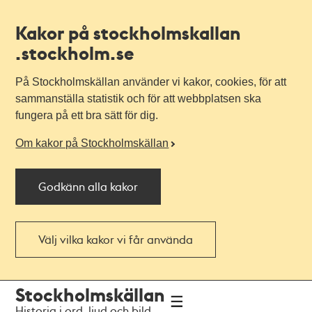
Kakor på stockholmskallan
.stockholm.se
På Stockholmskällan använder vi kakor, cookies, för att
sammanställa statistik och för att webbplatsen ska
fungera på ett bra sätt för dig.
Om kakor på Stockholmskällan
Godkänn alla kakor
Välj vilka kakor vi får använda
Till
Till
Stockholmskällan
navigationen
huvudinnehållet
Historia i ord, ljud och bild