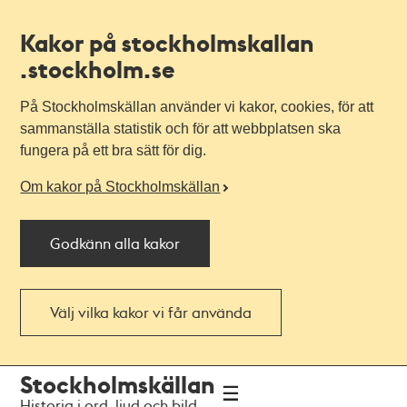
Kakor på stockholmskallan
.stockholm.se
På Stockholmskällan använder vi kakor, cookies, för att
sammanställa statistik och för att webbplatsen ska
fungera på ett bra sätt för dig.
Om kakor på Stockholmskällan
Godkänn alla kakor
Välj vilka kakor vi får använda
Till
Till
Stockholmskällan
navigationen
huvudinnehållet
Historia i ord, ljud och bild