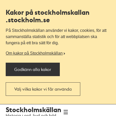
Kakor på stockholmskallan
.stockholm.se
På Stockholmskällan använder vi kakor, cookies, för att
sammanställa statistik och för att webbplatsen ska
fungera på ett bra sätt för dig.
Om kakor på Stockholmskällan
Godkänn alla kakor
Välj vilka kakor vi får använda
Till
Till
Stockholmskällan
navigationen
huvudinnehållet
Historia i ord, ljud och bild