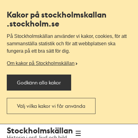
Kakor på stockholmskallan
.stockholm.se
På Stockholmskällan använder vi kakor, cookies, för att
sammanställa statistik och för att webbplatsen ska
fungera på ett bra sätt för dig.
Om kakor på Stockholmskällan
Godkänn alla kakor
Välj vilka kakor vi får använda
Till
Till
Stockholmskällan
navigationen
huvudinnehållet
Historia i ord, ljud och bild