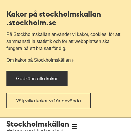
Kakor på stockholmskallan
.stockholm.se
På Stockholmskällan använder vi kakor, cookies, för att
sammanställa statistik och för att webbplatsen ska
fungera på ett bra sätt för dig.
Om kakor på Stockholmskällan
Godkänn alla kakor
Välj vilka kakor vi får använda
Till
Till
Stockholmskällan
navigationen
huvudinnehållet
Historia i ord, ljud och bild