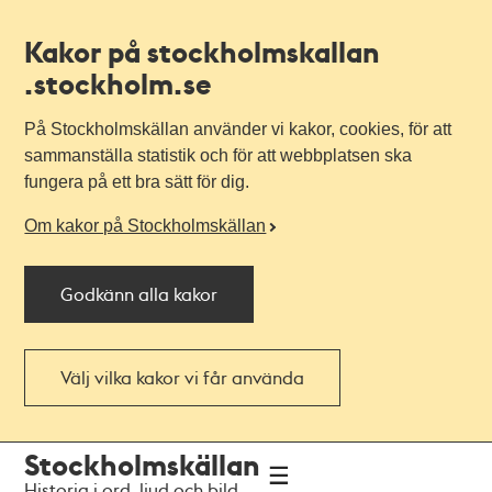
Kakor på stockholmskallan
.stockholm.se
På Stockholmskällan använder vi kakor, cookies, för att
sammanställa statistik och för att webbplatsen ska
fungera på ett bra sätt för dig.
Om kakor på Stockholmskällan
Godkänn alla kakor
Välj vilka kakor vi får använda
Till
Till
Stockholmskällan
navigationen
huvudinnehållet
Historia i ord, ljud och bild