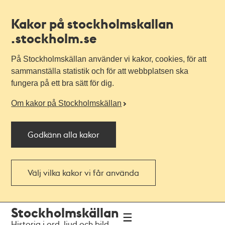
Kakor på stockholmskallan
.stockholm.se
På Stockholmskällan använder vi kakor, cookies, för att
sammanställa statistik och för att webbplatsen ska
fungera på ett bra sätt för dig.
Om kakor på Stockholmskällan
Godkänn alla kakor
Välj vilka kakor vi får använda
Till
Till
Stockholmskällan
navigationen
huvudinnehållet
Historia i ord, ljud och bild