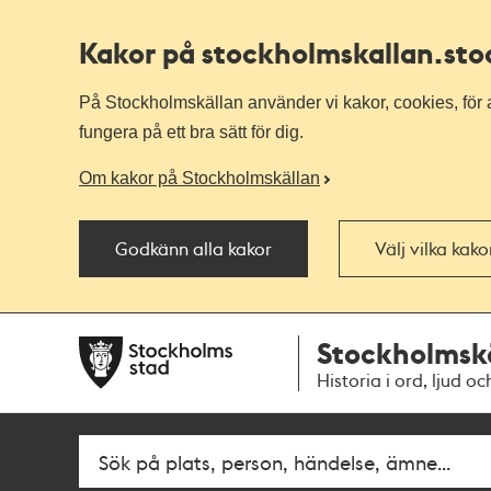
Kakor på stockholmskallan
.st
På Stockholmskällan använder vi kakor, cookies, för a
fungera på ett bra sätt för dig.
Om kakor på Stockholmskällan
Godkänn alla kakor
Välj vilka kak
Till
Till
Stockholmsk
navigationen
huvudinnehållet
Historia i ord, ljud oc
Sök
Fritextsök