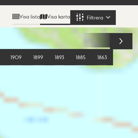
Visa karta
Visa lista
Filtrera
Filtrera
1909
1899
1893
1885
1863
1855