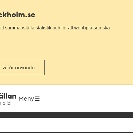
ockholm.se
tt sammanställa statistik och för att webbplatsen ska
or vi får använda
ällan
Meny
h bild