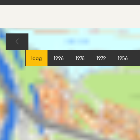
Sökresultat
Karta
Idag
1996
1976
1972
1956