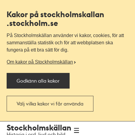
Kakor på stockholmskallan
.stockholm.se
På Stockholmskällan använder vi kakor, cookies, för att
sammanställa statistik och för att webbplatsen ska
fungera på ett bra sätt för dig.
Om kakor på Stockholmskällan
Godkänn alla kakor
Välj vilka kakor vi får använda
Till
Till
Stockholmskällan
navigationen
huvudinnehållet
Historia i ord, ljud och bild