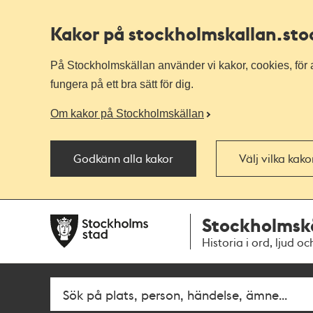
Kakor på stockholmskallan
.st
På Stockholmskällan använder vi kakor, cookies, för a
fungera på ett bra sätt för dig.
Om kakor på Stockholmskällan
Godkänn alla kakor
Välj vilka kak
Till
Till
Stockholmsk
navigationen
huvudinnehållet
Historia i ord, ljud oc
Sök
Fritextsök