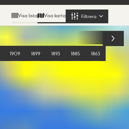
Visa karta
Visa lista
Filtrera
Filtrera
1909
1899
1893
1885
1863
1855