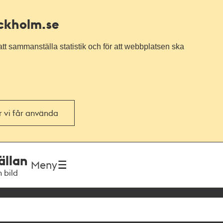
ockholm.se
tt sammanställa statistik och för att webbplatsen ska
or vi får använda
ällan
Meny
h bild