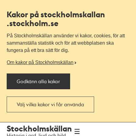
Kakor på stockholmskallan
.stockholm.se
På Stockholmskällan använder vi kakor, cookies, för att
sammanställa statistik och för att webbplatsen ska
fungera på ett bra sätt för dig.
Om kakor på Stockholmskällan
Godkänn alla kakor
Välj vilka kakor vi får använda
Till
Till
Stockholmskällan
navigationen
huvudinnehållet
Historia i ord, ljud och bild