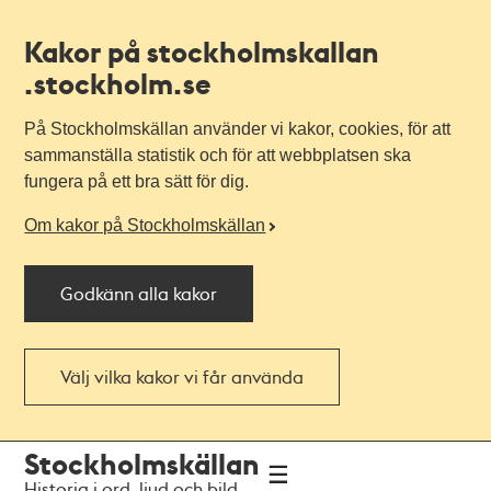
Kakor på stockholmskallan
.stockholm.se
På Stockholmskällan använder vi kakor, cookies, för att
sammanställa statistik och för att webbplatsen ska
fungera på ett bra sätt för dig.
Om kakor på Stockholmskällan
Godkänn alla kakor
Välj vilka kakor vi får använda
Till
Till
Stockholmskällan
navigationen
huvudinnehållet
Historia i ord, ljud och bild