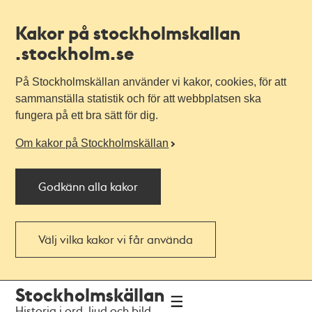
Kakor på stockholmskallan
.stockholm.se
På Stockholmskällan använder vi kakor, cookies, för att
sammanställa statistik och för att webbplatsen ska
fungera på ett bra sätt för dig.
Om kakor på Stockholmskällan
Godkänn alla kakor
Välj vilka kakor vi får använda
Till
Till
Stockholmskällan
navigationen
huvudinnehållet
Historia i ord, ljud och bild