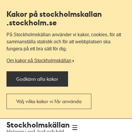
Kakor på stockholmskallan
.stockholm.se
På Stockholmskällan använder vi kakor, cookies, för att
sammanställa statistik och för att webbplatsen ska
fungera på ett bra sätt för dig.
Om kakor på Stockholmskällan
Godkänn alla kakor
Välj vilka kakor vi får använda
Till
Till
Stockholmskällan
navigationen
huvudinnehållet
Historia i ord, ljud och bild