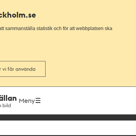
ockholm.se
tt sammanställa statistik och för att webbplatsen ska
or vi får använda
ällan
Meny
h bild