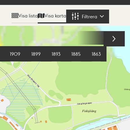
Visa karta
Visa lista
Filtrera
Filtrera
1909
1899
1893
1885
1863
1855