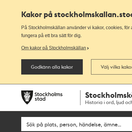
Kakor på stockholmskallan
.st
På Stockholmskällan använder vi kakor, cookies, för a
fungera på ett bra sätt för dig.
Om kakor på Stockholmskällan
Godkänn alla kakor
Välj vilka kak
Till
Till
Stockholmsk
navigationen
huvudinnehållet
Historia i ord, ljud oc
Sök
Fritextsök