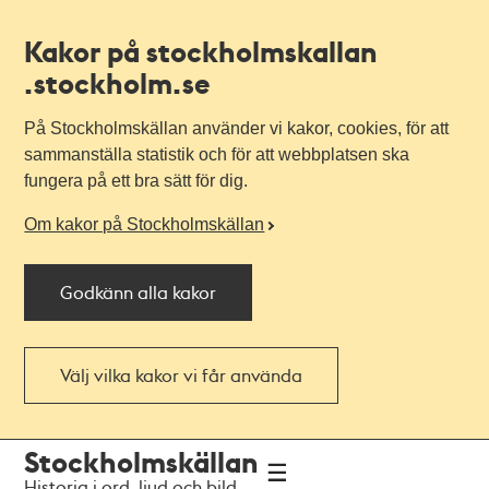
Kakor på stockholmskallan
.stockholm.se
På Stockholmskällan använder vi kakor, cookies, för att
sammanställa statistik och för att webbplatsen ska
fungera på ett bra sätt för dig.
Om kakor på Stockholmskällan
Godkänn alla kakor
Välj vilka kakor vi får använda
Till
Till
Stockholmskällan
navigationen
huvudinnehållet
Historia i ord, ljud och bild