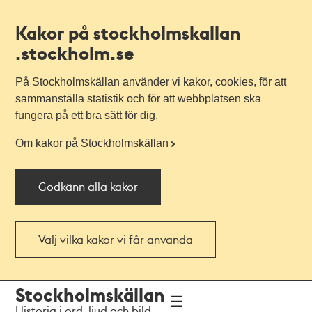
Kakor på stockholmskallan
.stockholm.se
På Stockholmskällan använder vi kakor, cookies, för att
sammanställa statistik och för att webbplatsen ska
fungera på ett bra sätt för dig.
Om kakor på Stockholmskällan
Godkänn alla kakor
Välj vilka kakor vi får använda
Till
Till
Stockholmskällan
navigationen
huvudinnehållet
Historia i ord, ljud och bild