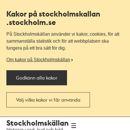
Kakor på stockholmskallan
.stockholm.se
På Stockholmskällan använder vi kakor, cookies, för att
sammanställa statistik och för att webbplatsen ska
fungera på ett bra sätt för dig.
Om kakor på Stockholmskällan
Godkänn alla kakor
Välj vilka kakor vi får använda
Till
Till
Stockholmskällan
navigationen
huvudinnehållet
Historia i ord, ljud och bild