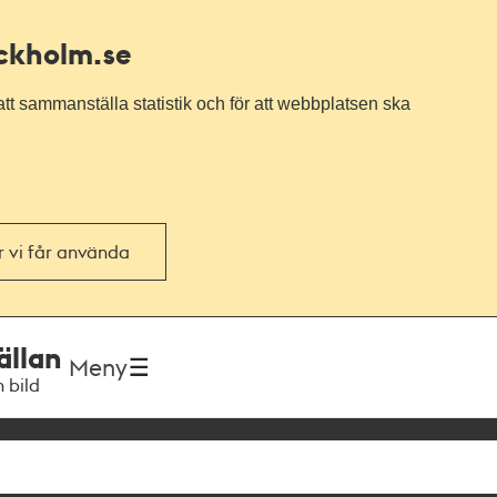
ockholm.se
tt sammanställa statistik och för att webbplatsen ska
or vi får använda
ällan
Meny
h bild