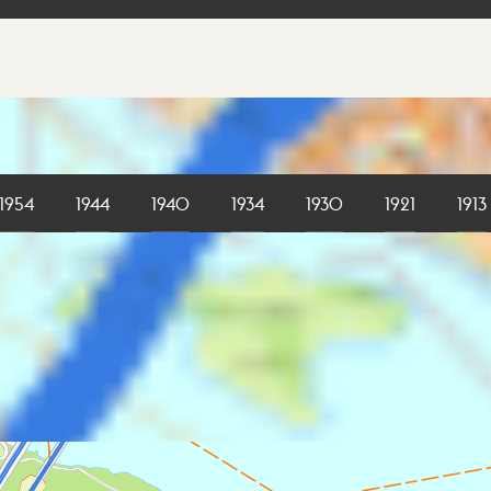
1954
1944
1940
1934
1930
1921
1913