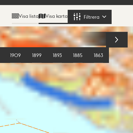
Visa karta
Visa lista
Filtrera
Filtrera
1909
1899
1893
1885
1863
1855