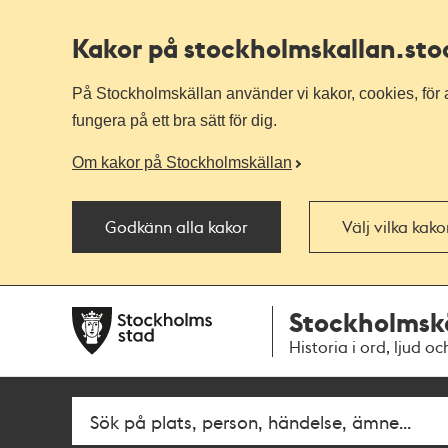
Kakor på stockholmskallan
.st
På Stockholmskällan använder vi kakor, cookies, för a
fungera på ett bra sätt för dig.
Om kakor på Stockholmskällan
Godkänn alla kakor
Välj vilka kak
Till
Till
Stockholmsk
navigationen
huvudinnehållet
Historia i ord, ljud oc
Sök
Fritextsök