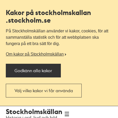
Kakor på stockholmskallan
.stockholm.se
På Stockholmskällan använder vi kakor, cookies, för att
sammanställa statistik och för att webbplatsen ska
fungera på ett bra sätt för dig.
Om kakor på Stockholmskällan
Godkänn alla kakor
Välj vilka kakor vi får använda
Till
Till
Stockholmskällan
navigationen
huvudinnehållet
Historia i ord, ljud och bild