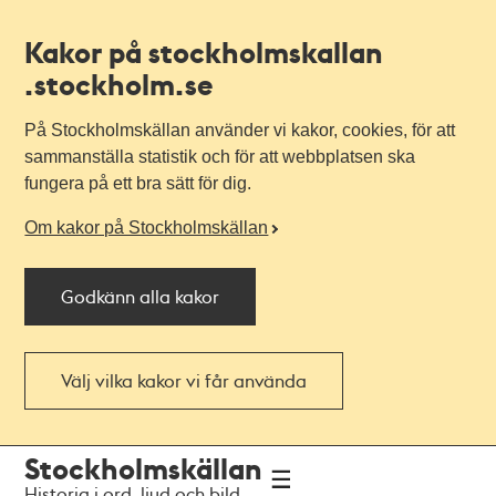
Kakor på stockholmskallan
.stockholm.se
På Stockholmskällan använder vi kakor, cookies, för att
sammanställa statistik och för att webbplatsen ska
fungera på ett bra sätt för dig.
Om kakor på Stockholmskällan
Godkänn alla kakor
Välj vilka kakor vi får använda
Till
Till
Stockholmskällan
navigationen
huvudinnehållet
Historia i ord, ljud och bild