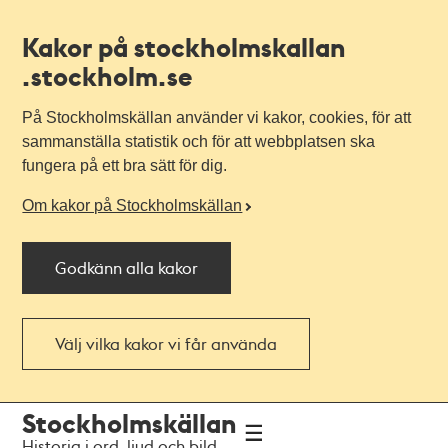
Kakor på stockholmskallan
.stockholm.se
På Stockholmskällan använder vi kakor, cookies, för att
sammanställa statistik och för att webbplatsen ska
fungera på ett bra sätt för dig.
Om kakor på Stockholmskällan
Godkänn alla kakor
Välj vilka kakor vi får använda
Till
Till
Stockholmskällan
navigationen
huvudinnehållet
Historia i ord, ljud och bild