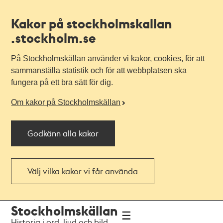
Kakor på stockholmskallan
.stockholm.se
På Stockholmskällan använder vi kakor, cookies, för att
sammanställa statistik och för att webbplatsen ska
fungera på ett bra sätt för dig.
Om kakor på Stockholmskällan
Godkänn alla kakor
Välj vilka kakor vi får använda
Till
Till
Stockholmskällan
navigationen
huvudinnehållet
Historia i ord, ljud och bild