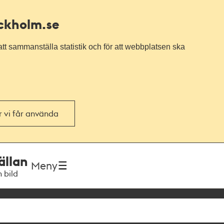
ockholm.se
tt sammanställa statistik och för att webbplatsen ska
or vi får använda
ällan
Meny
h bild