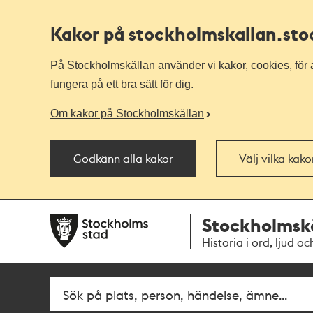
Kakor på stockholmskallan
.st
På Stockholmskällan använder vi kakor, cookies, för a
fungera på ett bra sätt för dig.
Om kakor på Stockholmskällan
Godkänn alla kakor
Välj vilka kak
Till
Till
Stockholmsk
navigationen
huvudinnehållet
Historia i ord, ljud oc
Sök
Fritextsök