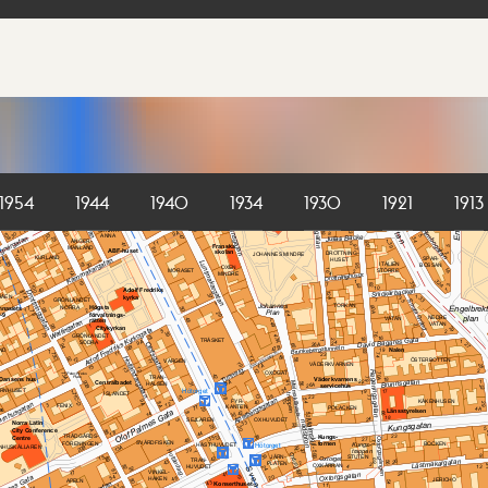
1954
1944
1940
1934
1930
1921
1913