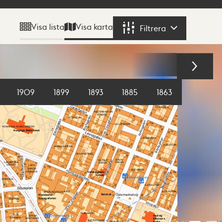
Visa karta
Visa lista
Filtrera
Filtrera
1909
1899
1893
1885
1863
1855