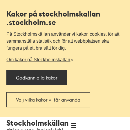
Kakor på stockholmskallan
.stockholm.se
På Stockholmskällan använder vi kakor, cookies, för att
sammanställa statistik och för att webbplatsen ska
fungera på ett bra sätt för dig.
Om kakor på Stockholmskällan
Godkänn alla kakor
Välj vilka kakor vi får använda
Till
Till
Stockholmskällan
navigationen
huvudinnehållet
Historia i ord, ljud och bild