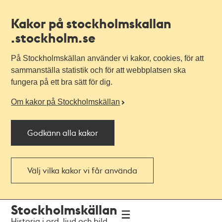
Kakor på stockholmskallan
.stockholm.se
På Stockholmskällan använder vi kakor, cookies, för att
sammanställa statistik och för att webbplatsen ska
fungera på ett bra sätt för dig.
Om kakor på Stockholmskällan
Godkänn alla kakor
Välj vilka kakor vi får använda
Till
Till
Stockholmskällan
navigationen
huvudinnehållet
Historia i ord, ljud och bild