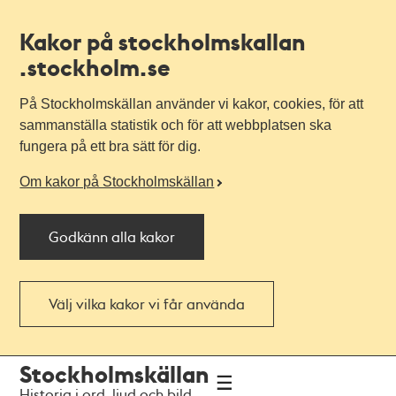
Kakor på stockholmskallan
.stockholm.se
På Stockholmskällan använder vi kakor, cookies, för att
sammanställa statistik och för att webbplatsen ska
fungera på ett bra sätt för dig.
Om kakor på Stockholmskällan
Godkänn alla kakor
Välj vilka kakor vi får använda
Till
Till
Stockholmskällan
navigationen
huvudinnehållet
Historia i ord, ljud och bild